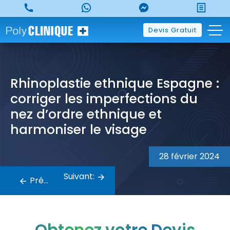
Skip
to
content
Devis Gratuit
Rhinoplastie ethnique Espagne :
corriger les imperfections du
nez d’ordre ethnique et
harmoniser le visage
Navigation
28 février 2024
de
Suivant:
Précédent:
l’article