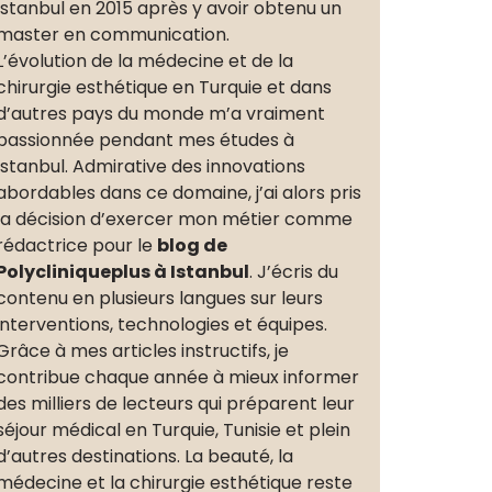
Istanbul en 2015 après y avoir obtenu un
master en communication.
L’évolution de la médecine et de la
chirurgie esthétique en Turquie et dans
d’autres pays du monde m’a vraiment
passionnée pendant mes études à
Istanbul. Admirative des innovations
abordables dans ce domaine, j’ai alors pris
la décision d’exercer mon métier comme
rédactrice pour le
blog de
Polycliniqueplus à Istanbul
. J’écris du
contenu en plusieurs langues sur leurs
interventions, technologies et équipes.
Grâce à mes articles instructifs, je
contribue chaque année à mieux informer
des milliers de lecteurs qui préparent leur
séjour médical en Turquie, Tunisie et plein
d’autres destinations. La beauté, la
médecine et la chirurgie esthétique reste