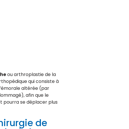
che
ou arthroplastie de la
rthopédique qui consiste à
 fémorale altérée (par
ndommagé), afin que le
et pourra se déplacer plus
irurgie de