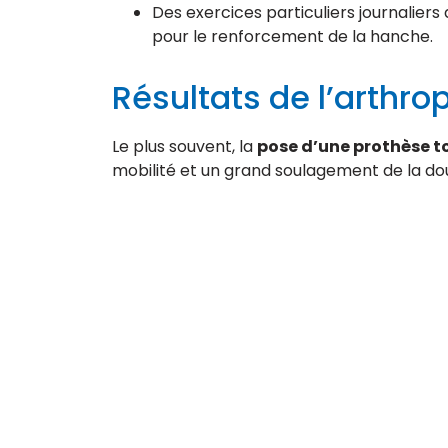
Des exercices particuliers journaliers
pour le renforcement de la hanche.
Résultats de l’arthro
Le plus souvent, la
pose d’une prothèse t
mobilité et un grand soulagement de la do
Adresse : Istanbul – Turquie
Tél :
+33 9 80 80 44 74
Tél :
+44 20 7903 7116
Tél :
+90 212 900 26 01
MEDESPOIR CANADA – Tél : +1 437-880-3675