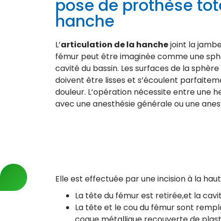
pose de prothèse tot
hanche
L’
articulation de la hanche
joint la jambe
fémur peut être imaginée comme une sphèr
cavité du bassin. Les surfaces de la sphèr
doivent être lisses et s’écoulent parfaite
douleur. L’opération nécessite entre une h
avec une anesthésie générale ou une anest
Elle est effectuée par une incision à la hau
La tête du fémur est retirée,et la ca
La tête et le cou du fémur sont remp
coque métallique recouverte de plasti