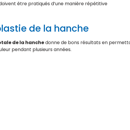
 doivent être pratiqués d’une manière répétitive
plastie de la hanche
otale de la hanche
donne de bons résultats en permettan
uleur pendant plusieurs années.
Destinations Turquie
Chirurgie esthétique Bursa
Chirurgie esthétique Ankara
Chirurgie esthétique Izmir
Chirurgie esthétique Antalya
Chirurgie esthétique Istanbul