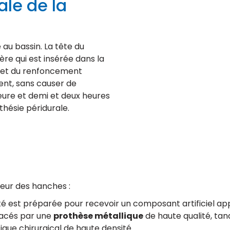
ale de la
 au bassin. La tête du
e qui est insérée dans la
e et du renfoncement
ment, sans causer de
eure et demi et deux heures
hésie péridurale.
teur des hanches :
vité est préparée pour recevoir un composant artificiel a
lacés par une
prothèse métallique
de haute qualité, tan
que chirurgical de haute densité.