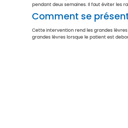
pendant deux semaines. Il faut éviter les
Comment se présenten
Cette intervention rend les grandes lèvres
grandes lèvres lorsque le patient est deb
Adresse : Istanbul – Turquie
Tél :
+33 9 80 80 44 74
Tél :
+44 20 7903 7116
Tél :
+90 212 900 26 01
MEDESPOIR CANADA – Tél : +1 437-880-3675
devis@polycliniqueplus.com