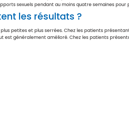
 rapports sexuels pendant au moins quatre semaines pour 
t les résultats ?
 plus petites et plus serrées. Chez les patients présentan
out est généralement amélioré. Chez les patients présent
Destinations Turquie
Chirurgie esthétique Bursa
Chirurgie esthétique Ankara
Chirurgie esthétique Izmir
Chirurgie esthétique Antalya
Chirurgie esthétique Istanbul
Chirurgie esthétique Bodrum