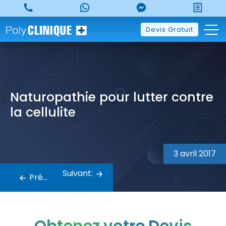
Skip
to
content
Devis Gratuit
Naturopathie pour lutter contre
la cellulite
Navigation
de
3 avril 2017
l’article
Suivant:
Précédent: