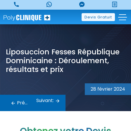
Skip
to
content
Devis Gratuit
Liposuccion Fesses République
Dominicaine : Déroulement,
résultats et prix
Navigation
28 février 2024
de
Suivant:
Précédent:
l’article