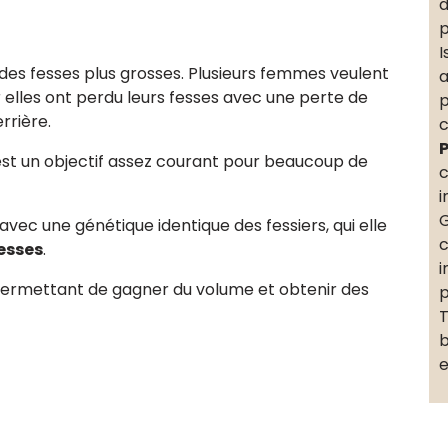
d
p
I
es fesses plus grosses. Plusieurs femmes veulent
a
 elles ont perdu leurs fesses avec une perte de
p
rrière.
c
P
st un objectif assez courant pour beaucoup de
c
i
G
vec une génétique identique des fessiers, qui elle
c
esses
.
i
 permettant de gagner du volume et obtenir des
p
T
b
e