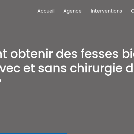
Accueil
Agence
Interventions
C
nterventions meilleures cliniques Istanbul
as cher
obtenir des fesses b
vec et sans chirurgie 
?