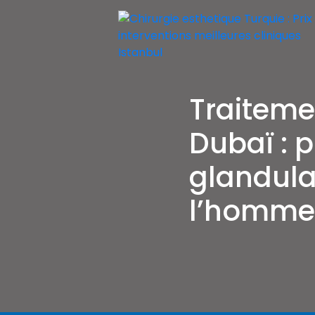
Skip
to
content
Chirurgie esthetique Turquie : Prix i
Chirurgie esthetique Turquie prix p
Traiteme
Dubaï : p
glandul
l’homme
Navigation
de
l’article