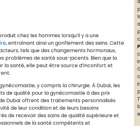
d
p
I
a
p
produit chez les hommes lorsqu’il y a une
c
ire
, entraînant ainsi un gonflement des seins. Cette
P
 facteurs, tels que des changements hormonaux,
c
des problèmes de santé sous-jacents. Bien que la
i
la santé, elle peut être source d’inconfort et
G
ent.
c
i
 gynécomastie, y compris la chirurgie. À Dubaï, les
p
 de qualité pour la gynécomastie à des prix
T
x de Dubaï offrent des traitements personnalisés
b
vité de leur condition et de leurs besoins
e
rés de recevoir des soins de qualité supérieure et
fessionnels de la santé compétents et