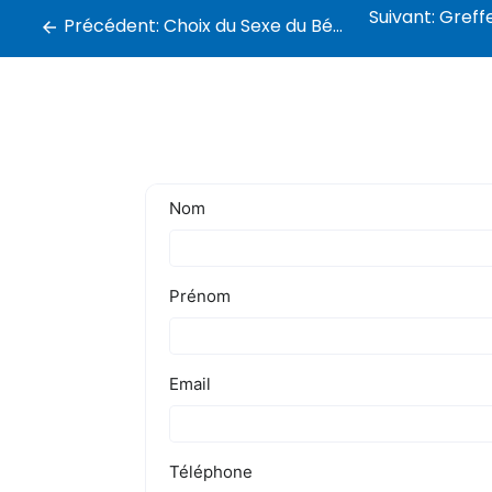
Suivant:
Greffe de cheveu
Précédent:
Choix du Sexe du Bébé par FIV à Dubaï : Déroulement et Prix