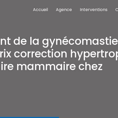
Accueil
Agence
Interventions
C
nterventions meilleures cliniques Istanbul
as cher
nt de la gynécomastie
rix correction hypertro
aire mammaire chez