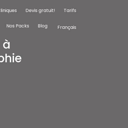
liniques
Devis gratuit!
Tarifs
Nos Packs
Blog
Français
 à
phie