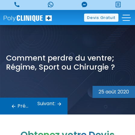
Skip
to
content
Devis Gratuit
Comment perdre du ventre;
Régime, Sport ou Chirurgie ?
Navigation
de
25 août 2020
l’article
Suivant:
Précédent: