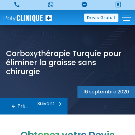
Skip
to
content
Devis Gratuit
Carboxythérapie Turquie pour
éliminer la graisse sans
chirurgie
Navigation
16 septembre 2020
de
Suivant:
Précédent:
l’article