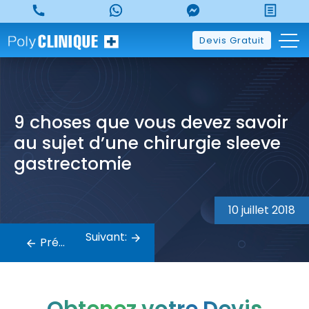
Skip
to
content
Devis Gratuit
9 choses que vous devez savoir
au sujet d’une chirurgie sleeve
gastrectomie
Navigation
10 juillet 2018
de
Suivant:
Précédent:
l’article