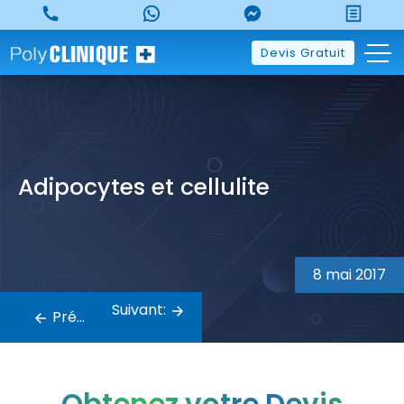
Skip
to
content
Devis Gratuit
Adipocytes et cellulite
Navigation
de
8 mai 2017
l’article
Suivant:
Précédent: