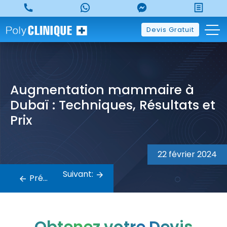
Skip
to
content
Devis Gratuit
Augmentation mammaire à
Dubaï : Techniques, Résultats et
Prix
Navigation
22 février 2024
de
Suivant:
Précédent:
l’article