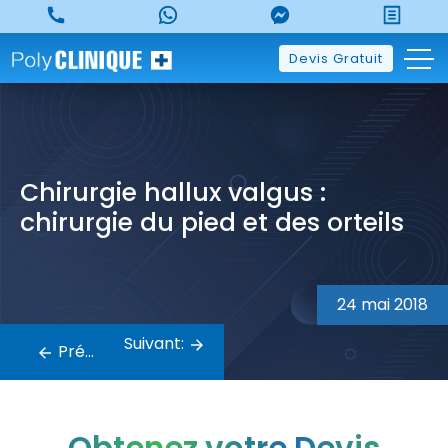
Skip
to
content
Devis Gratuit
Chirurgie hallux valgus :
chirurgie du pied et des orteils
Navigation
de
24 mai 2018
l’article
Suivant:
Précédent: