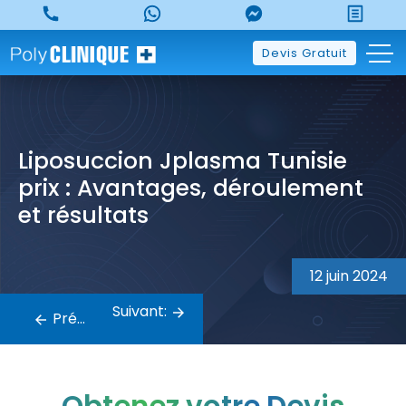
Skip
to
content
Devis Gratuit
Liposuccion Jplasma Tunisie
prix : Avantages, déroulement
et résultats
Navigation
12 juin 2024
de
Suivant:
Précédent:
l’article