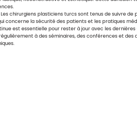
ences.
Les chirurgiens plasticiens turcs sont tenus de suivre de
 concerne la sécurité des patients et les pratiques médi
inue est essentielle pour rester à jour avec les dernières
t régulièrement à des séminaires, des conférences et des
iques.
Destinations Turquie
Chirurgie esthétique Bursa
Chirurgie esthétique Ankara
Chirurgie esthétique Izmir
Chirurgie esthétique Antalya
Chirurgie esthétique Istanbul