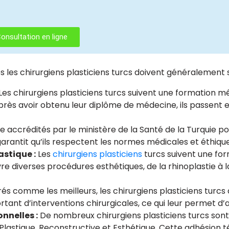
Consultation en ligne
s les chirurgiens plasticiens turcs doivent généralement sa
Les chirurgiens plasticiens turcs suivent une formation 
Après avoir obtenu leur diplôme de médecine, ils passent en
re accrédités par le ministère de la Santé de la Turquie 
garantit qu’ils respectent les normes médicales et éthique
astique :
Les
chirurgiens plasticiens
turcs suivent une for
re diverses procédures esthétiques, de la rhinoplastie à l
és comme les meilleurs, les chirurgiens plasticiens turc
ortant d’interventions chirurgicales, ce qui leur permet d’
nnelles :
De nombreux chirurgiens plasticiens turcs son
e Plastique, Reconstructive et Esthétique. Cette adhésio