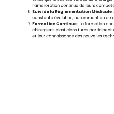
l’amélioration continue de leurs compét
Suivi de la Réglementation Médicale :
constante évolution, notamment en ce qui
Formation Continue :
La formation cont
chirurgiens plasticiens turcs participen
et leur connaissance des nouvelles techn
Adresse : Istanbul – Turquie
Tél :
+33 9 80 80 44 74
Tél :
+44 20 7903 7116
Tél :
+90 212 900 26 01
MEDESPOIR CANADA – Tél : +1 437-880-3675