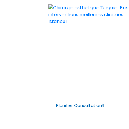
Chirurgie esthetique Turquie : Prix i
Chirurgie esthetique Turquie prix p
Chirurgiens p
Turquie
Planifier Consultation!