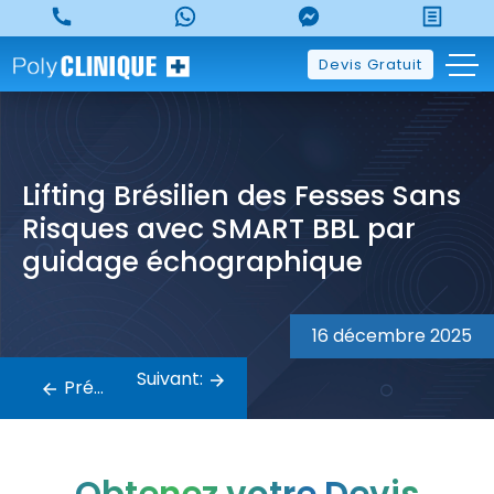
Skip
to
content
Devis Gratuit
Lifting Brésilien des Fesses Sans
Risques avec SMART BBL par
guidage échographique
Navigation
16 décembre 2025
de
Suivant:
Précédent:
l’article