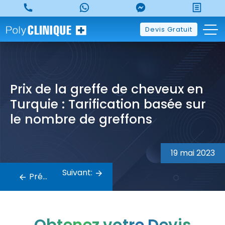
Skip
to
content
Devis Gratuit
Prix de la greffe de cheveux en
Turquie : Tarification basée sur
le nombre de greffons
Navigation
19 mai 2023
de
Suivant:
Précédent:
l’article