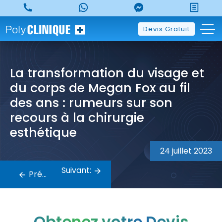
Skip
to
content
Devis Gratuit
La transformation du visage et
du corps de Megan Fox au fil
des ans : rumeurs sur son
recours à la chirurgie
esthétique
24 juillet 2023
Navigation
Suivant:
de
Précédent:
l’article