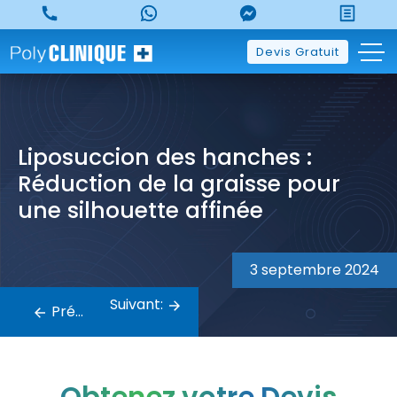
Skip
to
content
Devis Gratuit
Liposuccion des hanches :
Réduction de la graisse pour
une silhouette affinée
Navigation
3 septembre 2024
de
Suivant:
Précédent:
l’article