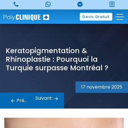
Skip
to
content
Devis Gratuit
Keratopigmentation &
Rhinoplastie : Pourquoi la
Turquie surpasse Montréal ?
Navigation
17 novembre 2025
de
Suivant:
Précédent:
l’article