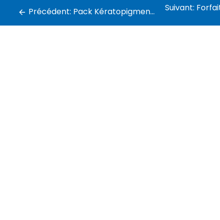
Suivant:
Forfait Combiné Kr
Précédent:
Pack Kératopigmentation et Soins Dentaires Laval vs Turquie