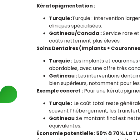
Kératopigmentation :
Turquie :
Turquie : Intervention lar
cliniques spécialisées.
Gatineau/Canada :
Service rare et 
coûts nettement plus élevés.
Soins Dentaires (Implants + Couronnes)
Turquie :
Les implants et couronnes s
abordables, avec une offre très concu
Gatineau :
Les interventions dentai
bien supérieurs, notamment pour les
Exemple concret :
Pour une kératopigment
Turquie :
Le coût total reste généra
souvent l’hébergement, les transfe
Gatineau :
Le montant final est nett
équivalentes.
Économie potentielle : 50% à 70%. La T