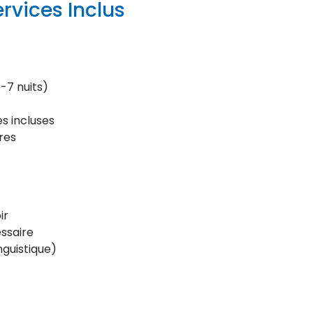
rvices Inclus
-7 nuits)
s incluses
res
ir
ssaire
guistique)