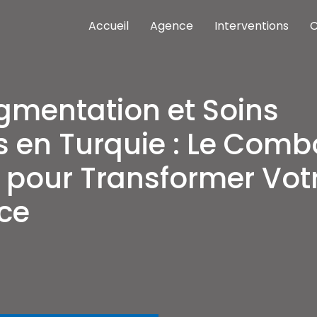
Accueil
Agence
Interventions
C
nterventions meilleures cliniques Istanbul
as cher
gmentation et Soins
s en Turquie : Le Comb
pour Transformer Vot
ce