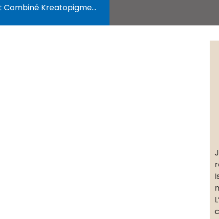
eatopigmentation et Soins Dentaires : Turquie vs Québec – Guide détaillé
J
r
I
m
L
c