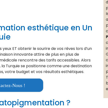
d
p
I
a
mation esthétique en Un
p
c
uie
P
c
i
 yeux ET obtenir le sourire de vos rêves lors d’un
G
aison innovante attire de plus en plus de
c
 médicale rencontre des tarifs accessibles. Alors
i
é, la Turquie se positionne comme une destination
p
, votre budget et vos résultats esthétiques.
T
b
actez-Nous !
e
ratopigmentation ?