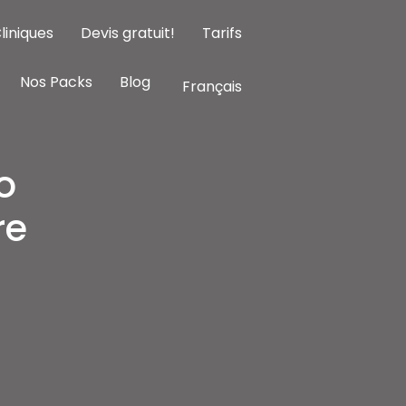
liniques
Devis gratuit!
Tarifs
Nos Packs
Blog
Français
o
re