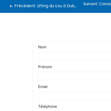
Suivant:
Canadian Speci
Précédent:
Lifting du cou à Dubaï : Prix cervicoplastie pour retendre la peau du cou