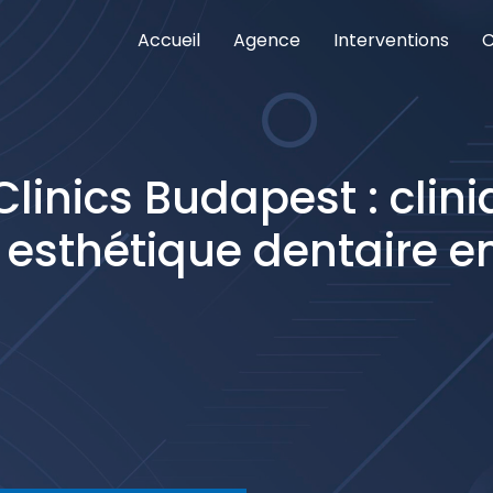
Accueil
Agence
Interventions
C
nterventions meilleures cliniques Istanbul
as cher
Clinics Budapest : clin
 esthétique dentaire e