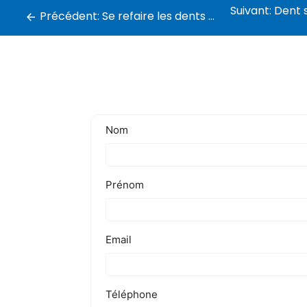
Suivant:
Dent sur pivot,
Précédent:
Se refaire les dents en Tunisie : Combien coûte implant dentaire ?