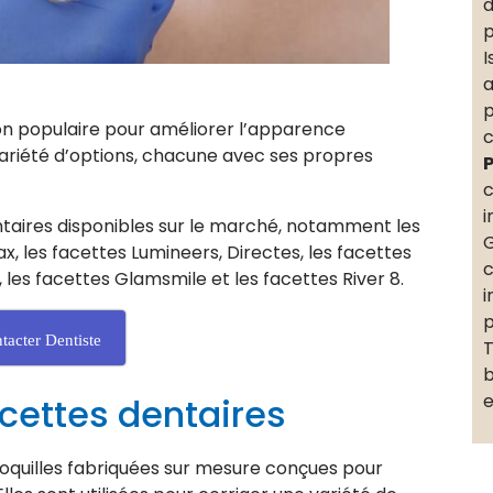
d
p
I
a
p
on populaire pour améliorer l’apparence
c
 variété d’options, chacune avec ses propres
P
c
i
entaires disponibles sur le marché, notamment les
G
, les facettes Lumineers, Directes, les facettes
c
, les facettes Glamsmile et les facettes River 8.
i
p
tacter Dentiste
T
b
e
acettes dentaires
coquilles fabriquées sur mesure conçues pour