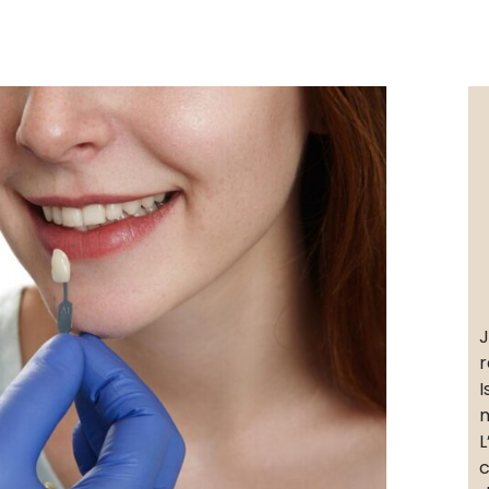
J
r
I
m
L
c