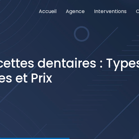
Accueil
Agence
Interventions
C
nterventions meilleures cliniques Istanbul
as cher
ettes dentaires : Type
s et Prix