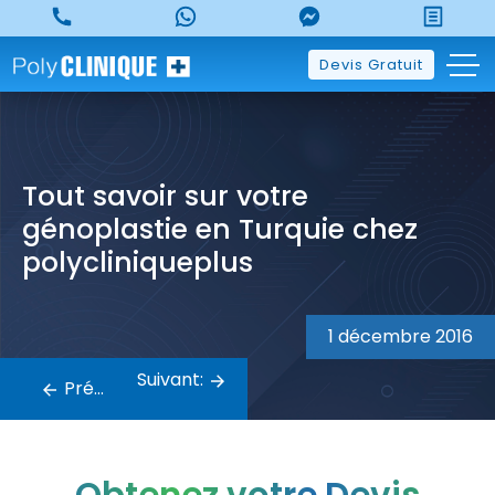
Skip
to
content
Devis Gratuit
Tout savoir sur votre
génoplastie en Turquie chez
polycliniqueplus
Navigation
1 décembre 2016
de
Suivant:
Précédent:
l’article