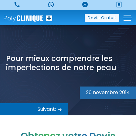
Skip
to
content
Devis Gratuit
Pour mieux comprendre les
imperfections de notre peau
Navigation
de
26 novembre 2014
l’article
Suivant: