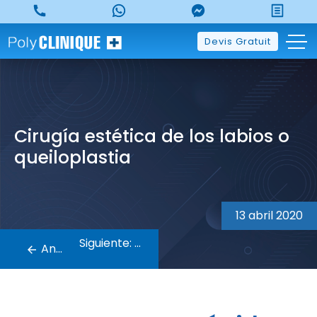
Skip
to
content
Devis Gratuit
Cirugía estética de los labios o
queiloplastia
Navegación
de
13 abril 2020
entradas
Siguiente:
Anterior: