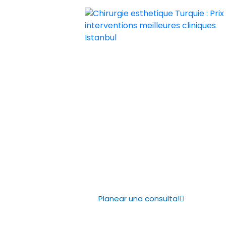
Chirurgie esthetique Turquie : Prix i
Chirurgie esthetique Turquie prix p
Trasplante cap
FUE DHI trasp
hasta 5000 in
Planear una consulta!