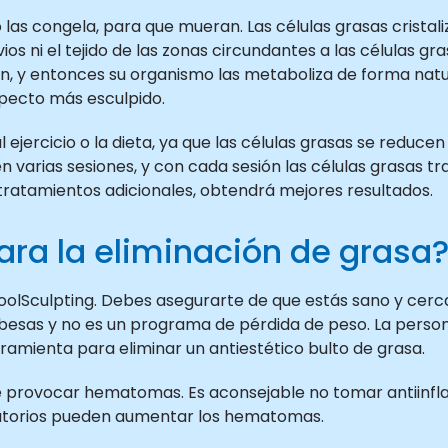
, o las congela, para que mueran. Las células grasas crist
rvios ni el tejido de las zonas circundantes a las células g
, y entonces su organismo las metaboliza de forma natur
specto más esculpido.
l ejercicio o la dieta, ya que las células grasas se redu
n varias sesiones, y con cada sesión las células grasas t
ratamientos adicionales, obtendrá mejores resultados.
ra la eliminación de grasa
lSculpting. Debes asegurarte de que estás sano y cerca 
besas y no es un programa de pérdida de peso. La person
ramienta para eliminar un antiestético bulto de grasa.
e provocar hematomas. Es aconsejable no tomar antiinfl
matorios pueden aumentar los hematomas.