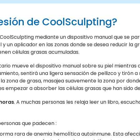
esión de CoolSculpting?
za CoolSculpting mediante un dispositivo manual que se pa
y un aplicador en las zonas donde se desea reducir la gr
ienen células grasas acumuladas.
itario mueve el dispositivo manual sobre su piel mientras 
miento, sentirá una ligera sensación de pellizco y tirón 
 la zona de grasa, masajea suavemente la zona por donde
s empezar a absorber las células grasas que han sido de
 horas
. A muchas personas les relaja leer un libro, escuc
personas que padecen :
 forma rara de anemia hemolítica autoinmune. Esta afecc