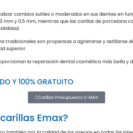
ealizar cambios sutiles o moderados en sus dientes en fu
0,3 mm y 0,5 mm, mientras que las carillas de porcelana 
ibilidad.
ana tradicionales son propensas a agrietarse y astillarse d
ad superior.
roporcionan la reparación dental cosmética más bella y 
IDO Y 100% GRATUITO
Carillas Presupuesto E-MAX
carillas Emax?
o también por la calidad de los precios en todas las inter