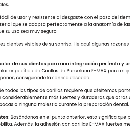
les.
ácil de usar y resistente al desgaste con el paso del tie
erial que se adapta perfectamente a la anatomía de las 
e su uso sea muy seguro.
diez dientes visibles de su sonrisa. He aquí algunas razones
color de sus dientes para una integración perfecta y u
lor específico de Carillas de Porcelana E-MAX para mejor
rior, consiguiendo la sonrisa deseada.
de todos los tipos de carillas requiere que afeitemos part
n considerablemente más fuertes y duraderas que otras c
 pocas o ninguna molestia durante la preparación dental.
ntes
: Basándonos en el punto anterior, esto significa qu
ebilita. Además, la adhesión con carillas E-MAX fuertes me