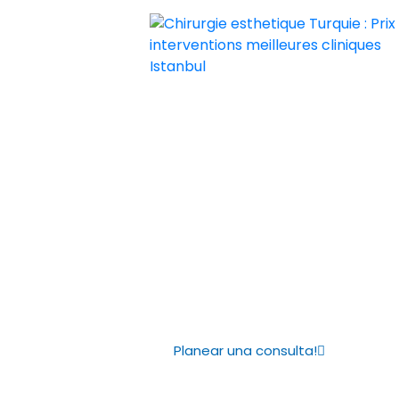
Chirurgie esthetique Turquie : Prix i
Chirurgie esthetique Turquie prix p
Carillas Emax
una sonrisa 
natural
Planear una consulta!