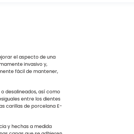
ejorar el aspecto de una
imamente invasivo y,
almente fácil de mantener,
s o desalineados, así como
esiguales entre los dientes
s carillas de porcelana E-
ncia y hechas a medida
inas capas que se adhieren