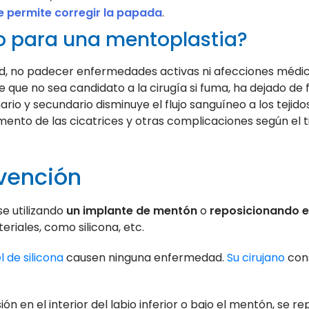
e permite corregir la papada
.
o para una mentoplastia?
, no padecer enfermedades activas ni afecciones médica
de que no sea candidato a la cirugía si fuma, ha dejado d
io y secundario disminuye el flujo sanguíneo a los tejid
aumento de las cicatrices y otras complicaciones según el 
rvención
e utilizando
un implante de mentón
o
reposicionando el
riales, como silicona, etc.
l de silicona
causen ninguna enfermedad.
Su cirujano
cons
sión en el interior del labio inferior o bajo el mentón, se 