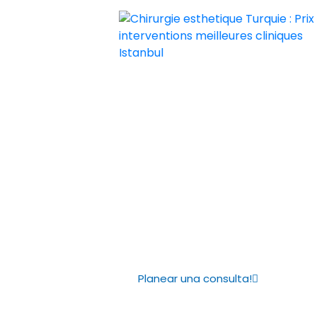
Chirurgie esthetique Turquie : Prix i
Chirurgie esthetique Turquie prix p
Genioplastia 
mejorar el as
mentón
Planear una consulta!