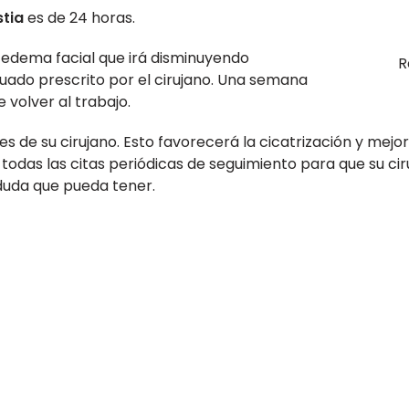
stia
es de 24 horas.
n edema facial que irá disminuyendo
R
ado prescrito por el cirujano. Una semana
 volver al trabajo.
es de su cirujano. Esto favorecerá la cicatrización y mej
todas las citas periódicas de seguimiento para que su cir
duda que pueda tener.
Destinos Turquía
Cirugía estética Bursa
Cirugía estética Ankara
Cirugía estética Izmir
Cirugía estética Antalya