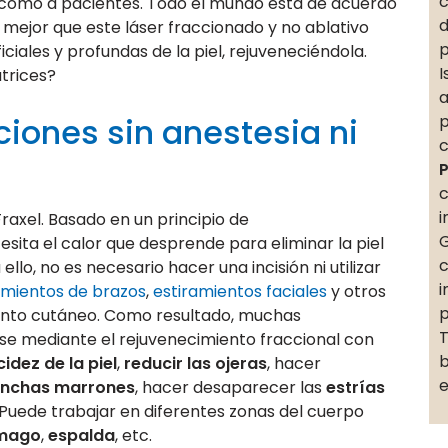
c
as como a pacientes. Todo el mundo está de acuerdo
d
 mejor que este láser fraccionado y no ablativo
p
iales y profundas de la piel, rejuveneciéndola.
I
atrices?
a
ciones sin anestesia ni
p
c
P
c
i
Fraxel. Basado en un principio de
G
esita el calor que desprende para eliminar la piel
c
llo, no es necesario hacer una incisión ni utilizar
i
amientos de brazos
,
estiramientos faciales
y otros
p
iento cutáneo. Como resultado, muchas
T
rse mediante el rejuvenecimiento fraccional con
b
cidez de la piel
,
reducir las ojeras
, hacer
e
manchas marrones
, hacer desaparecer las
estrías
 Puede trabajar en diferentes zonas del cuerpo
mago
,
espalda
, etc.