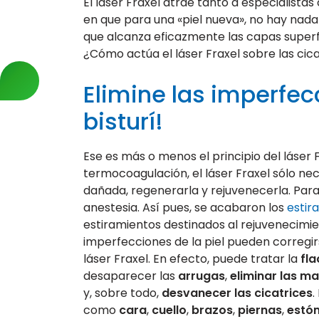
El láser Fraxel atrae tanto a especialist
en que para una «piel nueva», no hay nada
que alcanza eficazmente las capas superfic
¿Cómo actúa el láser Fraxel sobre las cic
Elimine las imperfec
bisturí!
Ese es más o menos el principio del láser 
termocoagulación, el láser Fraxel sólo nec
dañada, regenerarla y rejuvenecerla. Para e
anestesia. Así pues, se acabaron los
estir
estiramientos destinados al rejuvenecim
imperfecciones de la piel pueden corregi
láser Fraxel. En efecto, puede tratar la
fla
desaparecer las
arrugas
,
eliminar las 
y, sobre todo,
desvanecer las cicatrices
.
como
cara
,
cuello
,
brazos
,
piernas
,
estó