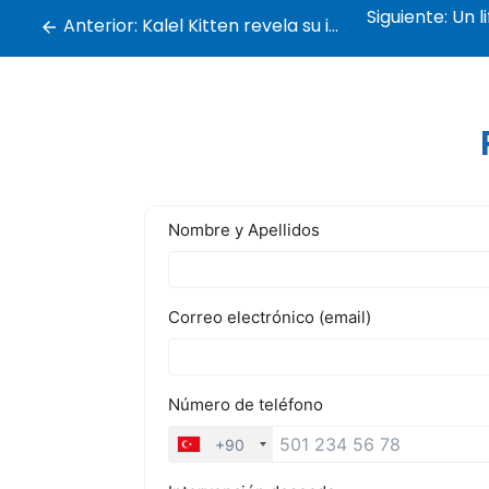
Siguiente:
Un lift
Anterior:
Kalel Kitten revela su increíble nueva nariz tras una rinoplastia