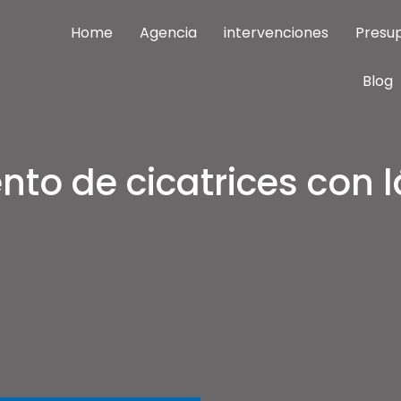
Home
Agencia
intervenciones
Presup
Blog
nterventions meilleures cliniques Istanbul
as cher
nto de cicatrices con l
n