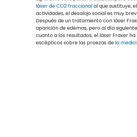
láser de CO2 fraccional
al que sustituye, e
actividades, el desalojo social es muy brev
Después de un tratamiento con láser Fraxe
aparición de edemas, pero al día siguient
cuanto a los resultados, el láser Fraxer 
escépticos sobre las proezas de
la medici
+33 9 80 80 44 74
+44 20 7903 7116