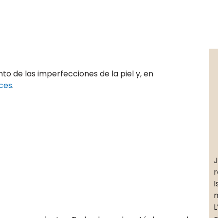
to de las imperfecciones de la piel y, en
ices
.
J
r
I
m
L