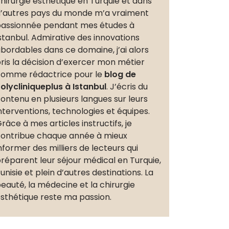
hirurgie esthétique en Turquie et dans
’autres pays du monde m’a vraiment
assionnée pendant mes études à
stanbul. Admirative des innovations
bordables dans ce domaine, j’ai alors
ris la décision d’exercer mon métier
omme rédactrice pour le
blog de
olycliniqueplus à Istanbul
. J’écris du
ontenu en plusieurs langues sur leurs
nterventions, technologies et équipes.
râce à mes articles instructifs, je
ontribue chaque année à mieux
nformer des milliers de lecteurs qui
réparent leur séjour médical en Turquie,
unisie et plein d’autres destinations. La
eauté, la médecine et la chirurgie
sthétique reste ma passion.