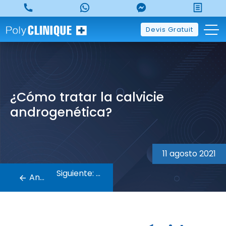
Skip
to
content
Devis Gratuit
¿Cómo tratar la calvicie
androgenética?
Navegación
de
11 agosto 2021
entradas
Siguiente:
Anterior: