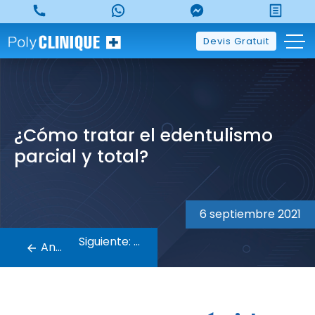
Skip
to
content
Devis Gratuit
¿Cómo tratar el edentulismo
parcial y total?
Navegación
de
6 septiembre 2021
entradas
Siguiente:
Anterior: