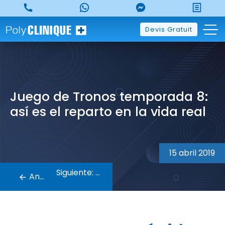
Skip
to
content
Devis Gratuit
Juego de Tronos temporada 8:
así es el reparto en la vida real
Navegación
de
15 abril 2019
entradas
Siguiente:
Anterior: