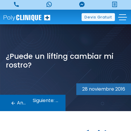
Skip
to
content
Devis Gratuit
¿Puede un lifting cambiar mi
rostro?
Navegación
de
28 noviembre 2016
entradas
Siguiente:
Anterior: