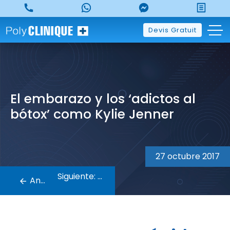
Skip
to
content
Devis Gratuit
El embarazo y los ‘adictos al
bótox’ como Kylie Jenner
Navegación
de
27 octubre 2017
entradas
Siguiente:
Anterior: