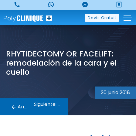
Skip
to
content
Devis Gratuit
RHYTIDECTOMY OR FACELIFT:
remodelación de la cara y el
cuello
Navegación
20 junio 2018
de
Siguiente:
Anterior:
entradas