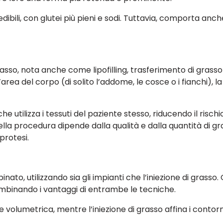
dibili, con glutei più pieni e sodi. Tuttavia, comporta anc
asso, nota anche come lipofilling, trasferimento di grasso o
ea del corpo (di solito l’addome, le cosce o i fianchi), la s
 utilizza i tessuti del paziente stesso, riducendo il rischio d
della procedura dipende dalla qualità e dalla quantità di gr
 protesi.
nato, utilizzando sia gli impianti che l’iniezione di gras
combinando i vantaggi di entrambe le tecniche.
 volumetrica, mentre l’iniezione di grasso affina i contorni