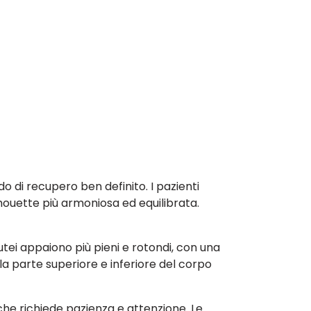
do di recupero ben definito. I pazienti
lhouette più armoniosa ed equilibrata.
glutei appaiono più pieni e rotondi, con una
a parte superiore e inferiore del corpo
che richiede pazienza e attenzione. Le