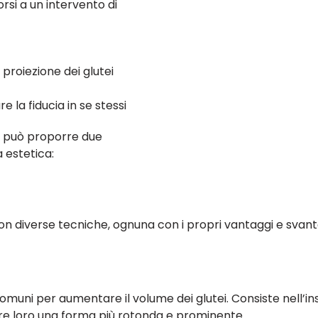
rsi a un intervento di
 proiezione dei glutei
 la fiducia in se stessi
co può proporre due
 estetica:
 diverse tecniche, ognuna con i propri vantaggi e svantagg
omuni per aumentare il volume dei glutei. Consiste nell’inse
erire loro una forma più rotonda e prominente.