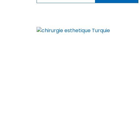
Indirizzo : Istanbul – Turquie
Tel :
+33 9 80 80 44 74
Tel :
+44 20 7903 7116
Tel :
+90 212 900 26 01
devis@polycliniqueplus.com