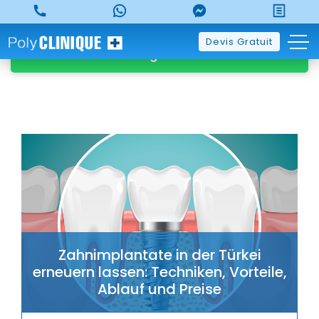
Skip
to
Klicken Sie für ein kostenloses Whatsapp-
content
Devis Gratuit
Angebot
Zahnimplantate in der Türkei
erneuern lassen: Techniken, Vorteile,
Ablauf und Preise