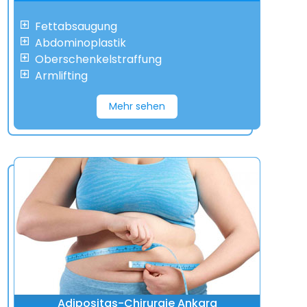
Fettabsaugung
Abdominoplastik
Oberschenkelstraffung
Armlifting
Mehr sehen
Adipositas-Chirurgie Ankara