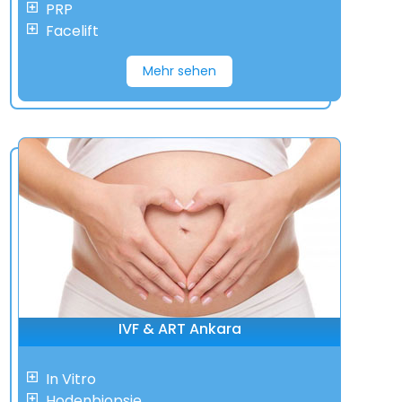
PRP
Facelift
Mehr sehen
IVF & ART Ankara
In Vitro
Hodenbiopsie