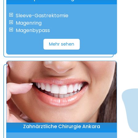
Sleeve-Gastrektomie
Magenring
Magenbypass
Mehr sehen
Zahnärztliche Chirurgie Ankara