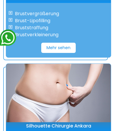
Brustvergrößerung
Brust-Lipofilling
Bruststraffung
Brustverkleinerung
Mehr sehen
Silhouette Chirurgie Ankara