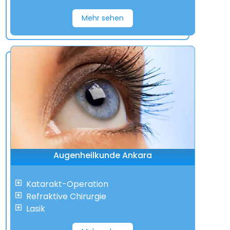
Mehr sehen
Augenheilkunde Ankara
Katarakt-Operation
Refraktive Chirurgie
Lasik