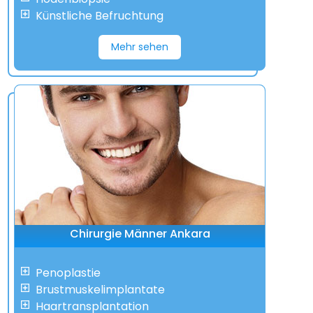
Künstliche Befruchtung
Mehr sehen
Chirurgie Männer Ankara
Penoplastie
Brustmuskelimplantate
Haartransplantation