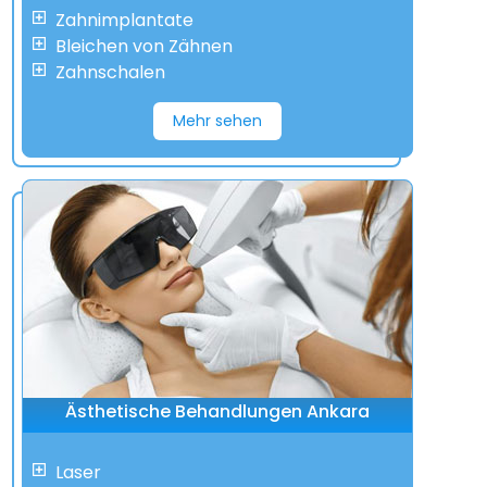
Zahnimplantate
Bleichen von Zähnen
Zahnschalen
Mehr sehen
Ästhetische Behandlungen Ankara
Laser