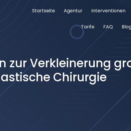
Startseite
Agentur
Interventionen
nterventions meilleures cliniques Istanbul
as cher
Tarife
FAQ
Blo
n zur Verkleinerung gr
lastische Chirurgie