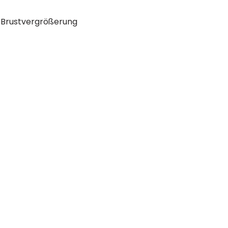
r Brustvergrößerung
Reiseziele Türkei
Schönheitschirurgie Bursa
Schönheitschirurgie Ankara
Schönheitschirurgie Izmir
Schönheitschirurgie Antalya
Schönheitschirurgie Istanbul
Schönheitschirurgie Bodrum