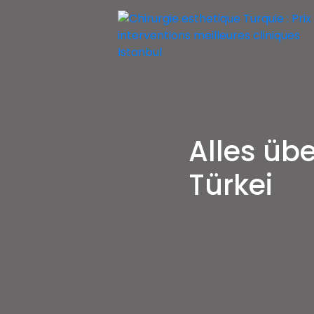
Skip
to
content
Chirurgie esthetique Turquie : Prix i
Chirurgie esthetique Turquie prix p
Alles übe
Türkei