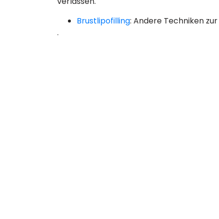
verlassen.
Brustlipofilling
: Andere Techniken zu
.
+33 9 80 80 44 74
+44 20 7903 7116