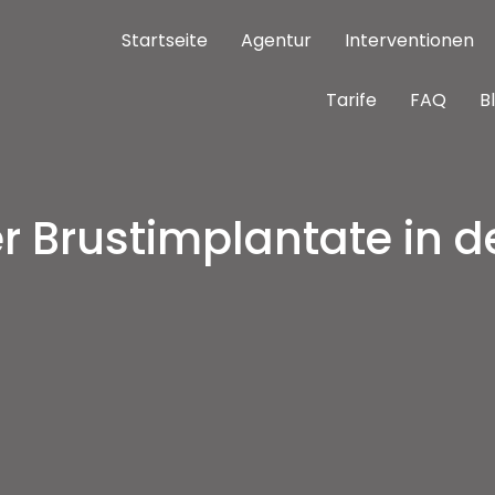
Startseite
Agentur
Interventionen
Tarife
FAQ
B
nterventions meilleures cliniques Istanbul
as cher
r Brustimplantate in d