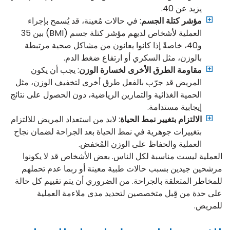
يزيد عن 40.
مؤشر كتلة الجسم
: في حالات مُعينة، قد يُسمح بإجراء
العملية لأشخاص لديهم مؤشر كتلة جسم (BMI) بين 35
و40، خاصةً إذا كانوا يعانون من مشاكل صحية مرتبطة
بالوزن، مثل السكري أو ارتفاع ضغط الدم.
مقاومة الطرق الأخرى لخسارة الوزن
: يجب أن يكون
المريض قد جرّب بالفعل طرق أخرى لتخفيف الوزن، مثل
الحمية الغذائية والتمارين الرياضية، دون الحصول على نتائج
إيجابية مستدامة.
الالتزام بتغيير نمط الحياة
: لابد من استعداد المريض للالتزام
بتغييرات جوهرية في نمط الحياة بعد الجراحة لضمان نجاح
العملية والحفاظ على الوزن المُخفض.
العملية ليست مناسبة لكل الناس. بعض الأشخاص قد لا يكونوا
مرشحين جيدين بسبب حالات طبية معينة أو ربما عدم تحملهم
للمخاطر المتعلقة بالجراحة. من الضروري أن يتم تقييم كل حالة
على حدة من قِبل متخصصين لتحديد مدى ملاءمة العملية
للمريض.