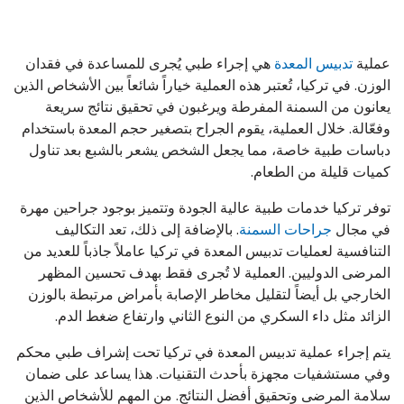
عملية
تدبيس المعدة
هي إجراء طبي يُجرى للمساعدة في فقدان
الوزن. في تركيا، تُعتبر هذه العملية خياراً شائعاً بين الأشخاص الذين
يعانون من السمنة المفرطة ويرغبون في تحقيق نتائج سريعة
وفعّالة. خلال العملية، يقوم الجراح بتصغير حجم المعدة باستخدام
دباسات طبية خاصة، مما يجعل الشخص يشعر بالشبع بعد تناول
كميات قليلة من الطعام.
توفر تركيا خدمات طبية عالية الجودة وتتميز بوجود جراحين مهرة
في مجال
جراحات السمنة
. بالإضافة إلى ذلك، تعد التكاليف
التنافسية لعمليات تدبيس المعدة في تركيا عاملاً جاذباً للعديد من
المرضى الدوليين. العملية لا تُجرى فقط بهدف تحسين المظهر
الخارجي بل أيضاً لتقليل مخاطر الإصابة بأمراض مرتبطة بالوزن
الزائد مثل داء السكري من النوع الثاني وارتفاع ضغط الدم.
يتم إجراء عملية تدبيس المعدة في تركيا تحت إشراف طبي محكم
وفي مستشفيات مجهزة بأحدث التقنيات. هذا يساعد على ضمان
سلامة المرضى وتحقيق أفضل النتائج. من المهم للأشخاص الذين