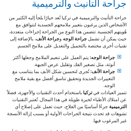
جراحة التأنيث والترميمية
جراحة التأنيث والترميمية في تركيا تُعد خيارًا يلجأ إليه الكثير من
الأشخاص الذين يرغبون بتغيير ملامحهم الجسدية لتتوافق مع
هُويتهم الجنسية. تتضمن هذا النوع من الجراحة إجراءات متعددة،
حيث يمكن أن تشمل
جراحة الوجه
و
جراحة الأنف
، بالإضافة إلى
تقنيات أخرى مختصة بالتجميل والتعديل على ملامح الجسم.
جراحة الوجه:
يتم العمل على تنعيم الملامح وجعلها أكثر
أنوثة، مثل تصغير الفك وتقليل عرض الجبهة.
جراحة الأنف:
تُجرى لتحسين شكل الأنف بما يتناسب مع
التغييرات الجديدة وتحقيق تناسق أفضل مع بقية ملامح
الوجه.
تتميز العيادات في
تركيا
باستخدام أحدث التقنيات والأجهزة، فضلاً
عن امتلاك الأطباء لخبرة طويلة في هذا المجال. تُعتبر التقنيات
الترميمية
جزءًا أساسيًا من العلاج، حيث تعمل على إصلاح أي
تشوهات قد تحدث نتيجة الجراحات الأولية أو بسبب إزالة الأنسجة
غير المرغوب فيها.