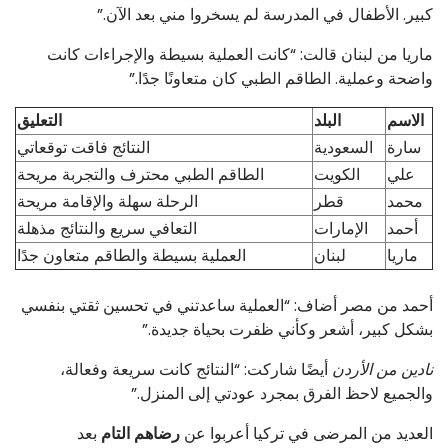
كبير. الأطفال في المدرسة لم يسخروا مني بعد الآن.”
ماريا من لبنان قالت: “كانت العملية بسيطة والإجراءات كانت
واضحة وعملية. الطاقم الطبي كان متعاونًا جدًا.”
الاسم
البلد
التعليق
سارة
السعودية
النتائج فاقت توقعاتي
علي
الكويت
الطاقم الطبي محترف والتجربة مريحة
محمد
قطر
الرحلة سهلة والإقامة مريحة
أحمد
الإمارات
التعافي سريع والنتائج مذهلة
ماريا
لبنان
العملية بسيطة والطاقم متعاون جدًا
أحمد من مصر أضاف: “العملية ساعدتني في تحسين ثقتي بنفسي
بشكل كبير، أشعر وكأني ظفرت بحياة جديدة.”
نادين من الأردن
أيضًا شاركت: “النتائج كانت سريعة وفعالة،
والجميع لاحظ الفرق بمجرد عودتي إلى المنزل.”
العديد من المرضى في تركيا أعربوا عن
رضاهم التام
بعد