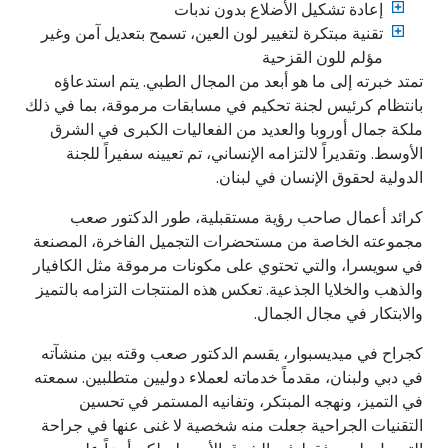
إعادة تشكيل الأضلاع بدون ندبات
تقنية مبتكرة لتغيير لون العين، تسمح بتعديل آمن وغير
مؤلم للون القزحية
تمتد خبرته إلى ما هو أبعد من المجال الطبي. يتم استدعاؤه
بانتظام كرئيس لجنة تحكيم في مسابقات مرموقة، بما في ذلك
ملكة جمال أوروبا والعديد من الفعاليات الكبرى في الشرق
الأوسط. وتقديراً لالتزامه الإنساني، تم تعيينه سفيراً للجنة
الدولية لحقوق الإنسان في لبنان.
كرائد أعمال صاحب رؤية مستقبلية، طور الدكتور صعب
مجموعته الخاصة من مستحضرات التجميل الفاخرة، المصنعة
في سويسرا، والتي تحتوي على مكونات مرموقة مثل الكافيار
والذهب والخلايا الجذعية. تعكس هذه المنتجات التزامه بالتميز
والابتكار في مجال الجمال.
كجراح في ميديسبوار، يقسم الدكتور صعب وقته بين منشآته
في دبي ولبنان، مقدماً خدماته لعملاء دوليين متطلبين. سمعته
في التميز، ونهجه المبتكر، وتفانيه المستمر في تحسين
التقنيات الجراحية جعلت منه شخصية لا غنى عنها في جراحة