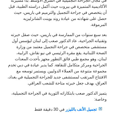
في مجال الجراحة التجميلية في الشرق الأوسط. بدأ مسيرته
الأكاديمية المتميزة في بيروت حيث أكمل دراسته الطبية، قبل
أن يتخصص في جراحة التجميل والترميم في باريس، حيث
حصل على شهادته من عيادة روند بوينت الشانزليزيه
المرموقة.
بعد سبع سنوات من الممارسة في باريس، حيث صقل خبرته
وتقنياته الجراحية، عاد الدكتور صعب إلى لبنان ليؤسس أول
مستشفى متخصص في جراحة التجميل معتمد من وزارة
الصحة اللبنانية. يقع مقره الرئيسي في نيو نقاش، الرابية،
لبنان، وهو مجمع طبي فائق التطور مجهز بأحدث المعدات
الجراحية ومركز متكامل للنقاهة. كما يدير عيادة في دبي تخدم
مجموعة متنوعة من العملاء الدوليين. ويستمر توسعه مع
الافتتاح المرتقب لمستشفى جديد للجراحة التجميلية في بغداد،
العراق، بهدف جعل خبرته متاحة للشعب العراقي.
يتميز الدكتور صعب بابتكاراته الثورية في الجراحة التجميلية،
وخاصة:
تجميل الأنف بالليزر
في 30 دقيقة فقط